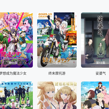
第13集
12集全
第13集
梦想成为魔法少女
终末摩托游
娑婆气