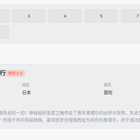
3
4
5
7
行
评分 0.0
地区
类型
日本
冒险
曾失去的一切！神祕组织恶意之箱夺走了青年里德尔的伙伴与世界。失去
？历经千年的苟延残喘、甚至因岁月侵蚀而化为异形的里德尔，终于成功
者里德尔的时间逆行之旅，正式展开！