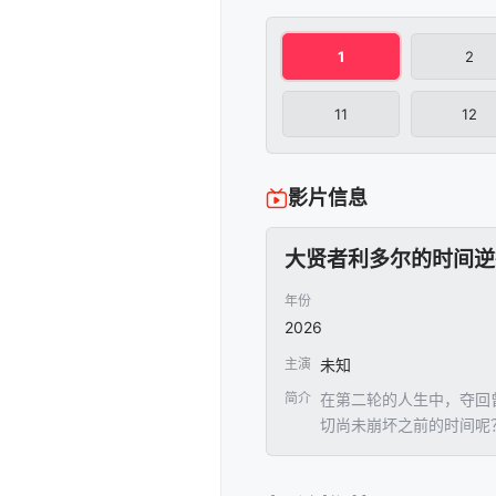
1
2
11
12
影片信息
大贤者利多尔的时间逆
年份
2026
主演
未知
简介
在第二轮的人生中，夺回
切尚未崩坏之前的时间呢
验，重回年轻的身躯大贤