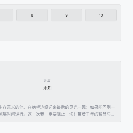
8
9
10
导演
未知
生存意义的他，在绝望边缘迎来最后的灵光一现：如果能回到一
施展时间逆行。这一次我一定要阻止一切！带着千年的智慧与经