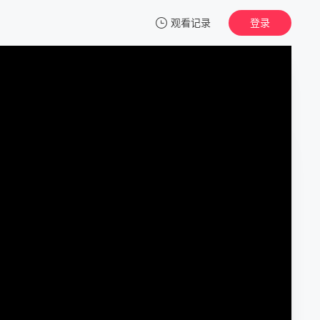
观看记录
登录
我的观影记录
大贤者利多尔的时间逆行
1
清空