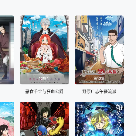
12集全
第12集
恶食千金与狂血公爵
野原广志午餐流派