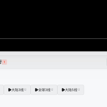
行
1
大陆3线
全球3线
大陆5线
12
12
12