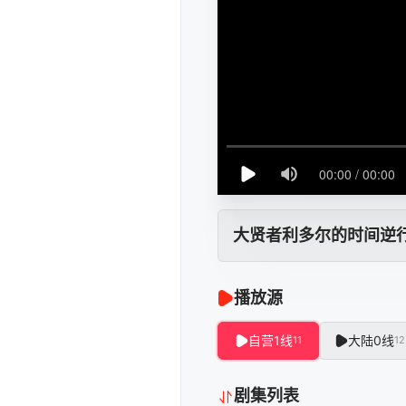
大贤者利多尔的时间逆
播放源
自营1线
大陆0线
11
12
剧集列表