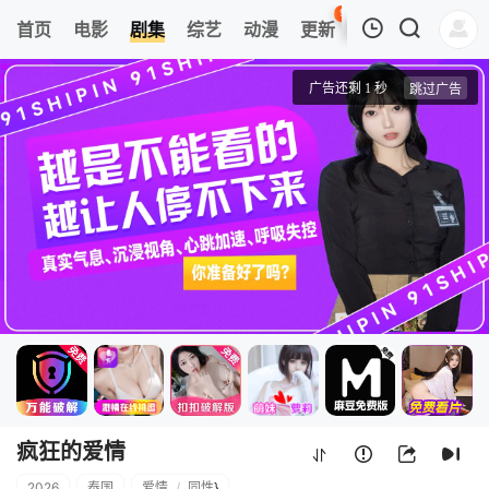
99
首页
电影
剧集
综艺
动漫
更新
热榜
APP
我的观影记录
疯狂的爱情
第1集
清空
疯狂的爱情
2026
泰国
爱情
/
同性
}