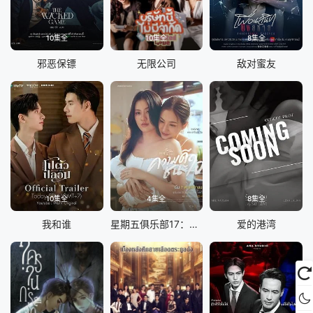
10集全
10集全
8集全
邪恶保镖
无限公司
敌对蜜友
10集全
4集全
8集全
我和谁
星期五俱乐部17：善良赢得人心
爱的港湾