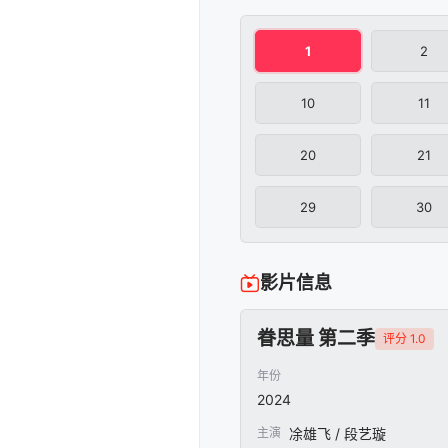
1
2
10
11
20
21
29
30
影片信息
眷思量 第二季
评分 1.0
年份
2024
主演
凃雄飞 / 段艺璇