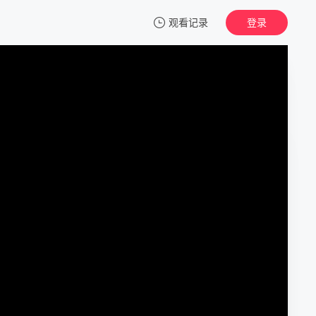
观看记录
登录
我的观影记录
眷思量 第二季
1
清空