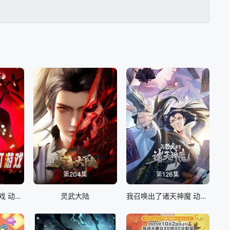
第204集
第126集
我只想安静地打游戏 动态漫画
灵武大陆
我召唤出了诸天神魔 动态漫画 第一季