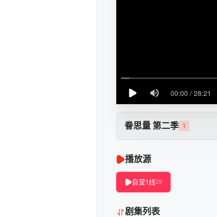
眷思量 第二季
1
播放源
自营1线
29
剧集列表