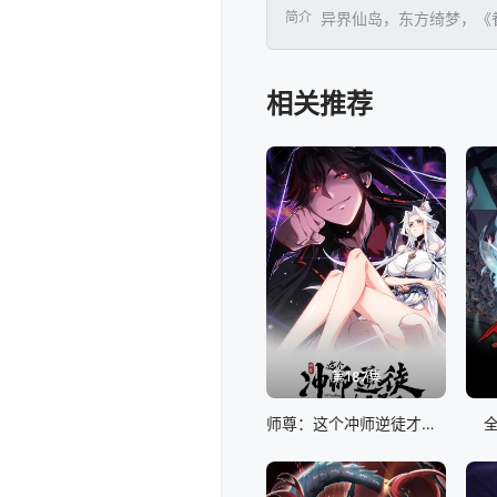
简介
异界仙岛，东方绮梦，《
相关推荐
第187集
师尊：这个冲师逆徒才不是圣子 动态漫画