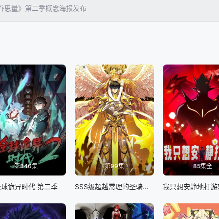
眷思量》第二季概念海报发布
第346集
第99集
85集全
全球诡异时代 第二季
SSS级超越常理的圣骑士 动态漫画