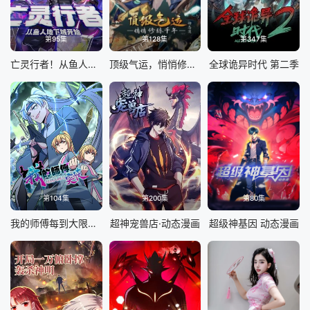
第95集
第128集
第347集
亡灵行者！从鱼人地下城开始 动态漫画
顶级气运，悄悄修练千年 动态漫画
全球诡异时代 第二季
第104集
第200集
第80集
我的师傅每到大限才突破 动态漫画 第一季
超神宠兽店·动态漫画
超级神基因 动态漫画