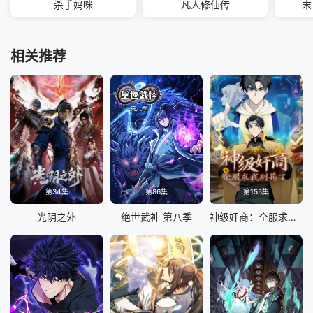
杀手妈咪
凡人修仙传
末
相关推荐
第34集
第86集
第155集
光阴之外
绝世武神 第八季
神级奸商：全服求我别薅了 动态漫画