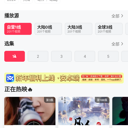
播放源
全部
自营1线
大陆0线
大陆3线
全球3线
201个视频
201个视频
201个视频
201个视频
选集
全部
1
2
3
4
5
正在热映🔥
第3集
第186集