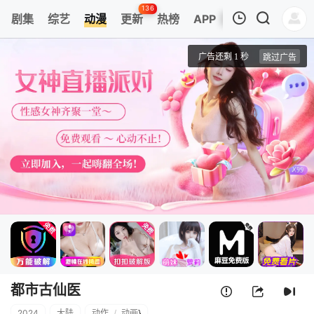
136
剧集
综艺
动漫
更新
热榜
APP
我的观影记录
都市古仙医
1
清空
都市古仙医
2024
大陆
动作
/
动画
}