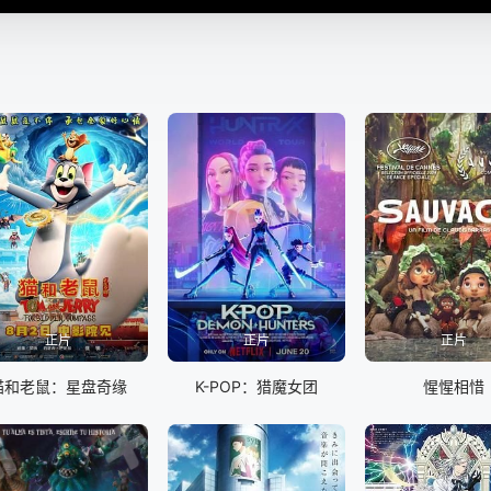
正片
正片
正片
猫和老鼠：星盘奇缘
K-POP：猎魔女团
惺惺相惜