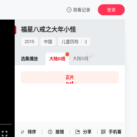
观看记录
登录
我的观影记录
福星八戒之大年小怪
福星八戒之大年小怪
正片
2015
中国
儿童历险
·
}
/
清空
1
1
大陆5线
选集播放
大陆0线
正片
福星八戒之大年小怪 -正片
手机扫一扫继续看
排序
报错
分享
手机看