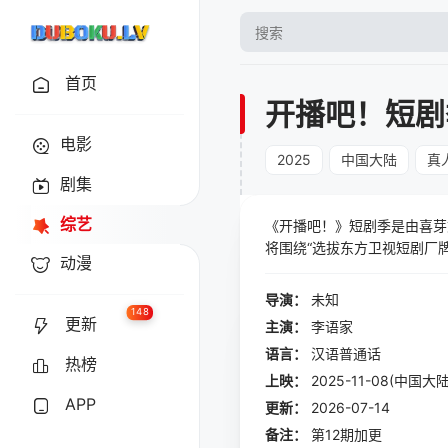
首页
开播吧！短剧
电影
2025
中国大陆
真
剧集
综艺
《开播吧！》短剧季是由喜芽
将围绕“选拔东方卫视短剧厂
动漫
约，进行赛段主题PK。最终
导演：
未知
148
更新
主演：
李语家
语言：
汉语普通话
热榜
上映：
2025-11-08(中国大陆
APP
更新：
2026-07-14
备注：
第12期加更