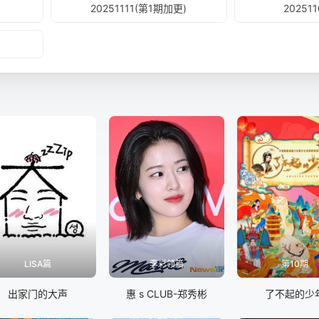
20251111(第1期加更)
20251
LISA篇
李彩领篇
第10期
出家门的大声
惠 s CLUB-郑秀彬
了不起的少