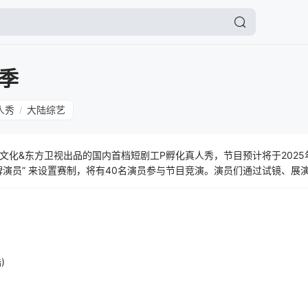
季
人秀
大陆综艺
/
文化&东方卫视出品的国内首档短剧工P孵化真人秀，节目预计将于2025
牌演员” 来设置赛制，将有40名演员参与节目竞演。演员们通过试镜、展
节目完成剧综联动的目的。
)