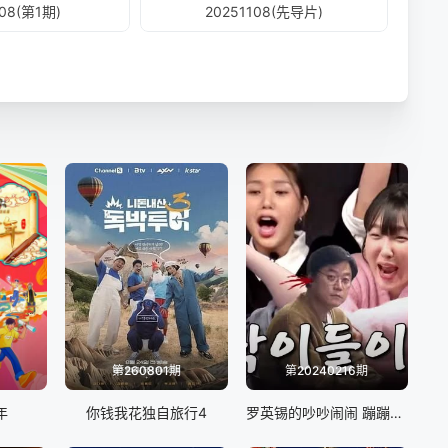
108(第1期)
20251108(先导片)
第260801期
第20240216期
年
你钱我花独自旅行4
罗英锡的吵吵闹闹 蹦蹦地球游戏厅篇