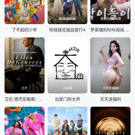
20250707(第9期上)
20250708(第9期中)
第10期
第260801期
第20240216期
20250709(第9期下)
20250710(第9期加更)
了不起的少年
你钱我花独自旅行4
罗英锡的吵吵闹闹 蹦蹦地球游戏厅篇
正片
LISA篇
注册送8888
艾伦·德杰尼勒斯：请你许可
出家门的大声
天天送福利