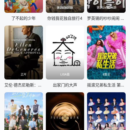
第10期
第260801期
第20240216期
了不起的少年
你钱我花独自旅行4
罗英锡的吵吵闹闹 蹦蹦地球游戏厅篇
正片
LISA篇
8集全
艾伦·德杰尼勒斯：请你许可
出家门的大声
摇滚兄弟私生活 第二季