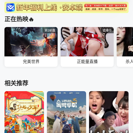
正在热映🔥
第281集
直播中
完美世界
正能量直播
杀
相关推荐