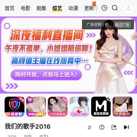
131
首页
电影
剧集
综艺
动漫
更新
热榜
APP
我的观影记录
我们的歌手2016
第20160115期
清空
我们的歌手2016
2016
中国
综艺
}