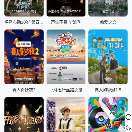
20240725 大课间
声生不息·华流季20260214(典藏版)
偏爱日记
怦然心动20岁 第四季
声生不息·华流季
偏爱之恋
20251220
5期全
9期全
喜人奇妙夜2
北斗七行丝路之旅
伟大的导游2.5