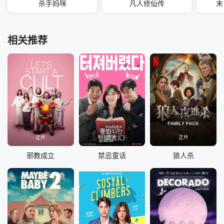
杀手妈咪
凡人修仙传
末
相关推荐
正片
正片
正片
邪教成立
禁忌童话
狼人杀