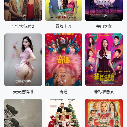
正片
正片
正片
宝宝大错位2
冒牌上流
楚门之鼠
注册送8888
正片
正片
天天送福利
奇遇
非标准恋爱