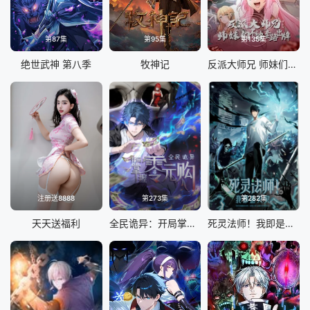
第87集
第95集
第135集
绝世武神 第八季
牧神记
反派大师兄 师妹们不按套路出牌·动态漫画
注册送8888
第273集
第282集
天天送福利
全民诡异：开局掌握零元购
死灵法师！我即是天灾