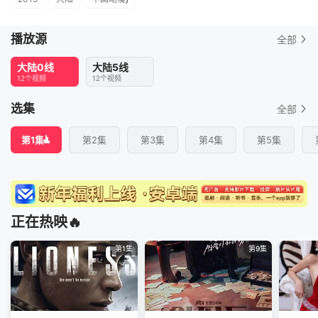
播放源
全部
大陆0线
大陆5线
12个视频
12个视频
选集
全部
第1集
第2集
第3集
第4集
第5集
正在热映🔥
第1集
第9集