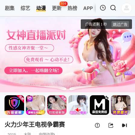
106
剧集
综艺
动漫
更新
热榜
APP
我的观影记录
火力少年王电视争霸赛
第1集
清空
火力少年王电视争霸赛
2015
大陆
中国动漫
}