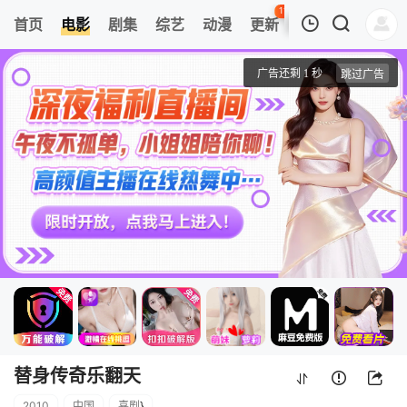
116
首页
电影
剧集
综艺
动漫
更新
热榜
APP
我的观影记录
替身传奇乐翻天
正片
清空
替身传奇乐翻天
2010
中国
喜剧
}