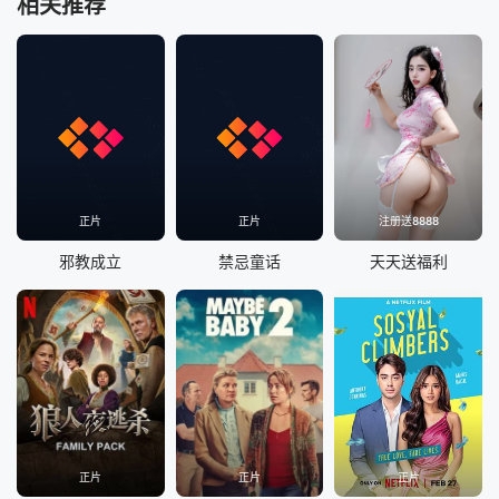
相关推荐
正片
正片
注册送8888
邪教成立
禁忌童话
天天送福利
正片
正片
正片