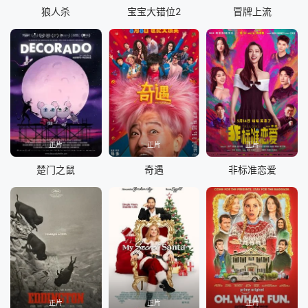
狼人杀
宝宝大错位2
冒牌上流
正片
正片
正片
楚门之鼠
奇遇
非标准恋爱
正片
正片
正片