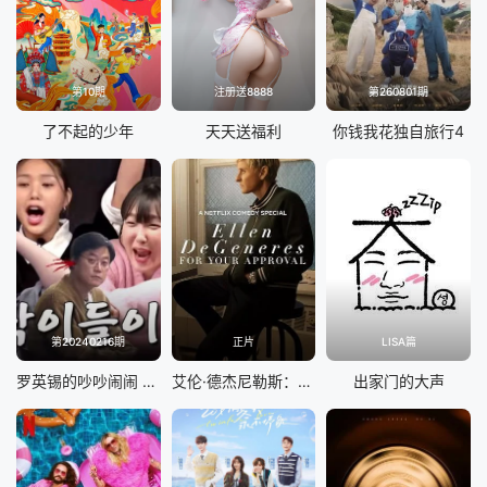
第35期
第36期
第37期
第38期
第10期
注册送8888
第260801期
第39期
第40期
了不起的少年
天天送福利
你钱我花独自旅行4
第41期
第42期
第43期
第44期
第45期
第46期
第47期
第48期
第20240216期
正片
LISA篇
第49期
第50期
罗英锡的吵吵闹闹 蹦蹦地球游戏厅篇
艾伦·德杰尼勒斯：请你许可
出家门的大声
第51期
第52期
第53期
第54期