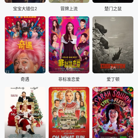
宝宝大错位2
冒牌上流
楚门之鼠
正片
正片
正片
奇遇
非标准恋爱
爱丁顿