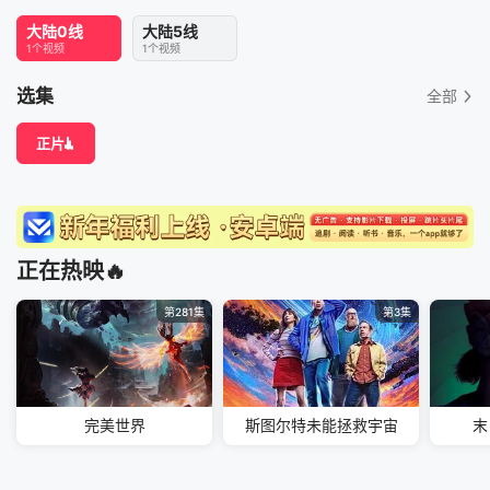
大陆0线
大陆5线
1个视频
1个视频
选集
全部
正片
正在热映🔥
第281集
第3集
完美世界
斯图尔特未能拯救宇宙
末