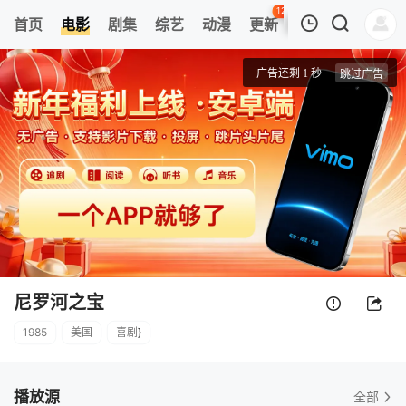
120
首页
电影
剧集
综艺
动漫
更新
热榜
APP
我的观影记录
尼罗河之宝
正片
清空
尼罗河之宝
1985
美国
喜剧
}
播放源
全部