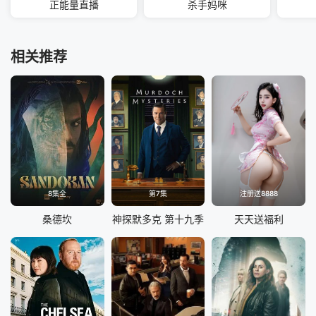
正能量直播
杀手妈咪
相关推荐
8集全
第7集
注册送8888
桑德坎
神探默多克 第十九季
天天送福利