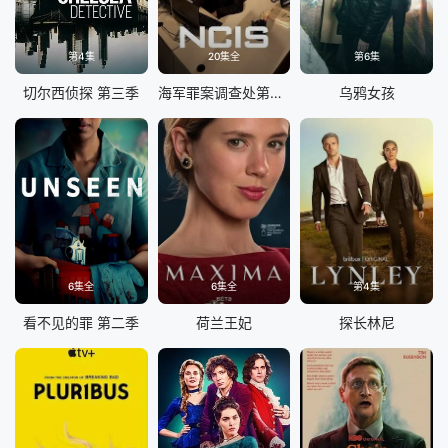
第4集
20集全
第6集
切尔西侦探 第三季
海军罪案调查处第二十三季
乌鸦女孩
6集全
6集全
第4集
看不见的罪 第二季
荷兰王妃
探长林尼