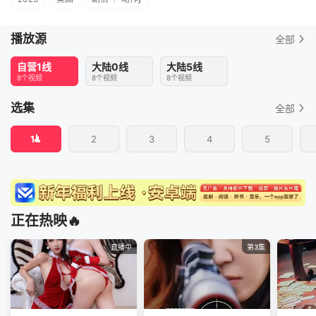
播放源
全部
自营1线
大陆0线
大陆5线
8个视频
8个视频
8个视频
选集
全部
1
2
3
4
5
正在热映🔥
直播中
第3集