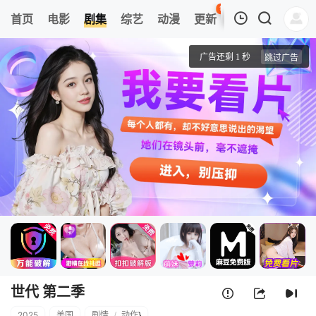
96
首页
电影
剧集
综艺
动漫
更新
热榜
APP
我的观影记录
V世代 第二季
1
清空
世代 第二季
2025
美国
剧情
/
动作
}