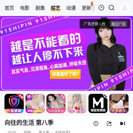
95
首页
电影
剧集
综艺
动漫
更新
热榜
APP
我的观影记录
向往的生活 第八季
20251212(生活大电影)
清空
向往的生活 第八季
2025
中国
真人秀
/
大陆综艺
}