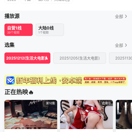
播放源
全部
自营1线
大陆0线
39个视频
1个视频
选集
全部
20251212(生活大电影)
20251205(生活大电影)
202511
正在热映🔥
第10集
直播中