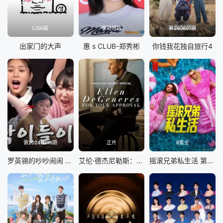
LISA篇
李彩领篇
第260801期
出家门的大声
惠 s CLUB-郑秀彬
你钱我花独自旅行4
第20240216期
正片
8集全
罗英锡的吵吵闹闹 蹦蹦地球游戏厅篇
艾伦·德杰尼勒斯：请你许可
摇滚兄弟私生活 第二季