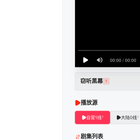
窃听黑幕
1
播放源
自营1线
大陆0线
7
7
剧集列表