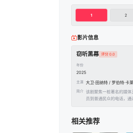
1
2
影片信息
窃听黑幕
评分 0.0
年份
2025
主演
简介
该剧聚焦一桩著名的媒体丑
员到普通民众的电话，通
相关推荐