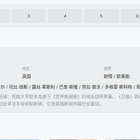
3
4
5
6
地区
类型
英国
剧情 / 欧美剧
闻：传媒大亨默多克旗下《世界新闻报》的电话窃听黑幕。《卫报》调查记者N
过此非法手段获取新闻，引发英国新闻传媒行业震动。