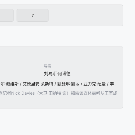
7
导演
刘易斯·阿诺德
大卫·田纳特 / 罗伯特·卡莱尔 / 托比·琼斯 / 露丝·莱斯利 / 巴里·斯隆 / 劳拉·普沃 / 多格雷·斯科特 / 菲尔·戴维斯 / 艾德里安·莱斯特 / 凯瑟琳·凯丽 / 亚力克·纽曼 / 李·恩格里比 / 史蒂夫·佩姆伯顿 / 伊芙·迈勒斯 / 保罗·凯耶 / 西恩·帕特维 / 皮普·托伦斯 / 凯文·道尔 / 史蒂芬·威丁顿 / 帕特里克·巴拉迪
ick Davies（大卫·田纳特 饰）揭露该媒体窃听从王室成