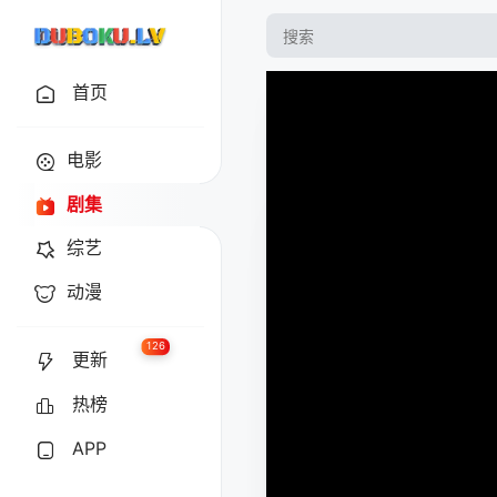
首页
电影
剧集
综艺
动漫
126
更新
热榜
APP