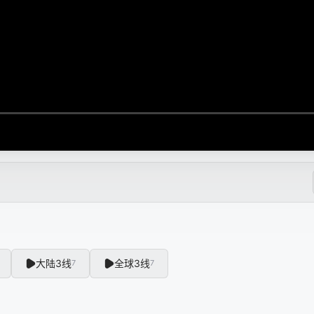
大陆3线
全球3线
7
7