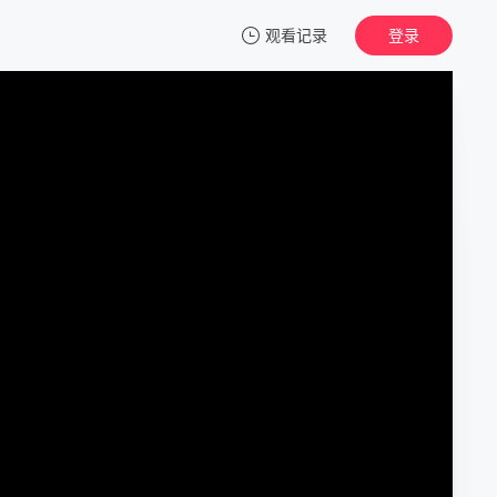
观看记录
登录
我的观影记录
窃听黑幕
1
清空