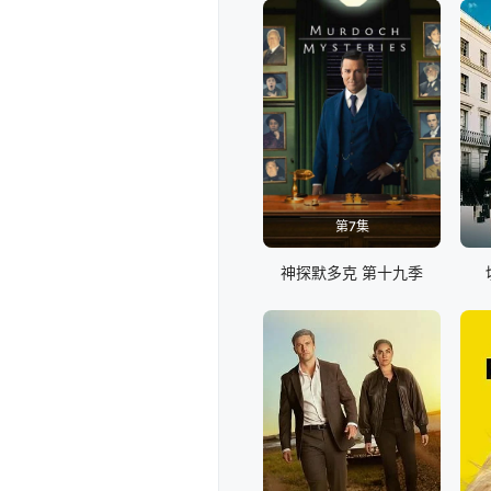
第7集
神探默多克 第十九季