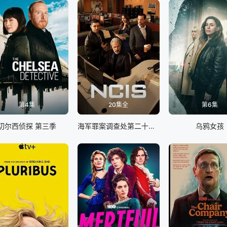
第4集
20集全
第6集
切尔西侦探 第三季
海军罪案调查处第二十三季
乌鸦女孩