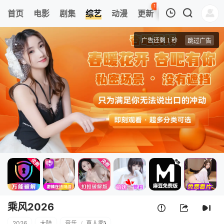
121
首页
电影
剧集
综艺
动漫
更新
热榜
APP
我的观影记录
乘风2026
20260703(加更版)
清空
乘风2026
2026
大陆
音乐
/
真人秀
}