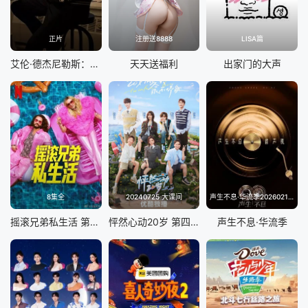
正片
注册送8888
LISA篇
艾伦·德杰尼勒斯：请你许可
天天送福利
出家门的大声
8集全
20240725 大课间
声生不息·华流季20260214(典藏版)
摇滚兄弟私生活 第二季
怦然心动20岁 第四季
声生不息·华流季