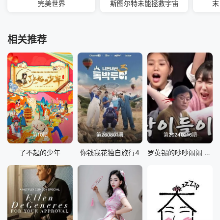
完美世界
斯图尔特未能拯救宇宙
末
相关推荐
第10期
第260801期
第20240216期
了不起的少年
你钱我花独自旅行4
罗英锡的吵吵闹闹 蹦蹦地球游戏厅篇