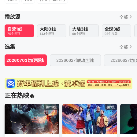
播放源
全部
自营1线
大陆0线
大陆3线
全球3线
75个视频
143个视频
68个视频
93个视频
选集
全部
20260703(加更版)
20260627(联动企划)
20260627(加
正在热映🔥
第281集
第3集