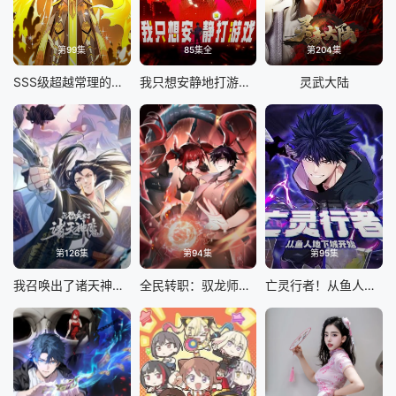
第99集
85集全
第204集
SSS级超越常理的圣骑士 动态漫画
我只想安静地打游戏 动态漫画
灵武大陆
第126集
第94集
第95集
我召唤出了诸天神魔 动态漫画 第一季
全民转职：驭龙师是最弱职业 动态漫画
亡灵行者！从鱼人地下城开始 动态漫画