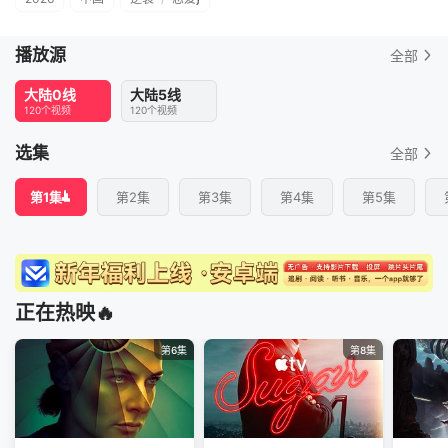
播放源
全部
大陆0线
大陆5线
120个视频
120个视频
选集
全部
第1集
第2集
第3集
第4集
第5集
正在热映🔥
第6集
第8集