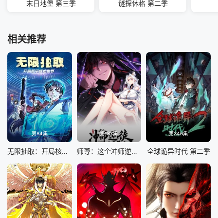
末日地堡 第三季
谜探休格 第二季
相关推荐
第84集
第187集
第346集
无限抽取：开局核平修仙世界
师尊：这个冲师逆徒才不是圣子 动态漫画
全球诡异时代 第二季