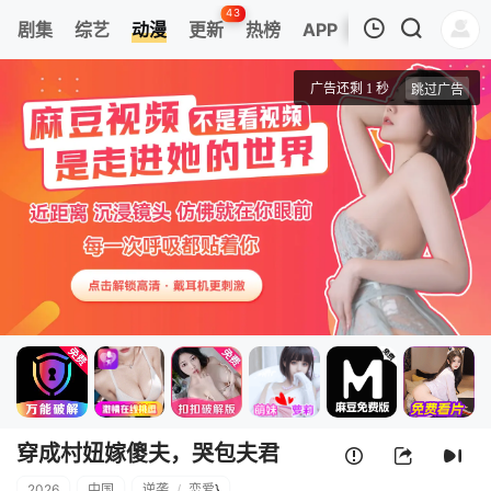
43
剧集
综艺
动漫
更新
热榜
APP
我的观影记录
穿成村妞嫁傻夫，哭包夫君黏上我
第1集
清空
穿成村妞嫁傻夫，哭包夫君
2026
中国
逆袭
/
恋爱
}