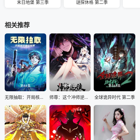
末日地堡 第三季
谜探休格 第二季
相关推荐
第84集
第187集
第346集
无限抽取：开局核平修仙世界
师尊：这个冲师逆徒才不是圣子 动态漫画
全球诡异时代 第二季