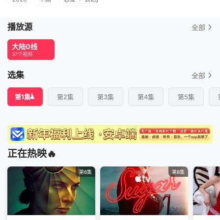
播放源
全部
大陆0线
37个视频
选集
全部
第1集
第2集
第3集
第4集
第5集
正在热映🔥
第6集
第8集