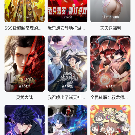
第99集
85集全
注册送8888
SSS级超越常理的圣骑士 动态漫画
我只想安静地打游戏 动态漫画
天天送福利
第204集
第126集
第94集
灵武大陆
我召唤出了诸天神魔 动态漫画 第一季
全民转职：驭龙师是最弱职业 动态漫画