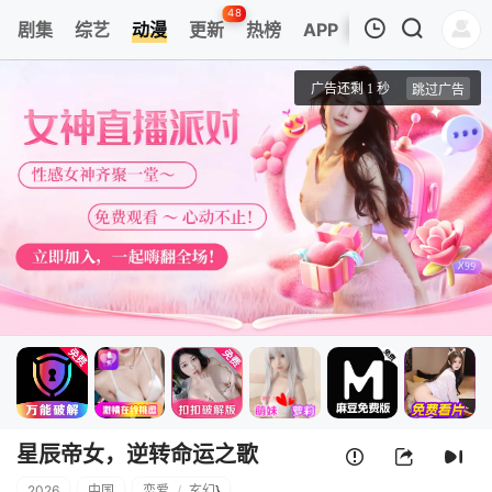
48
剧集
综艺
动漫
更新
热榜
APP
我的观影记录
星辰帝女，逆转命运之歌
第1集
清空
星辰帝女，逆转命运之歌
2026
中国
恋爱
/
玄幻
}