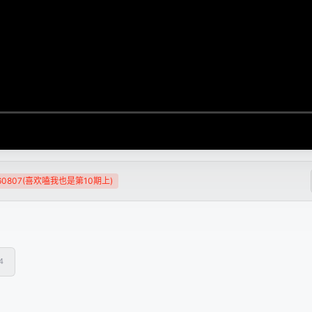
60807(喜欢嗑我也是第10期上)
4