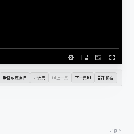
播放源选择
选集
上一集
下一集
手机看
倒序