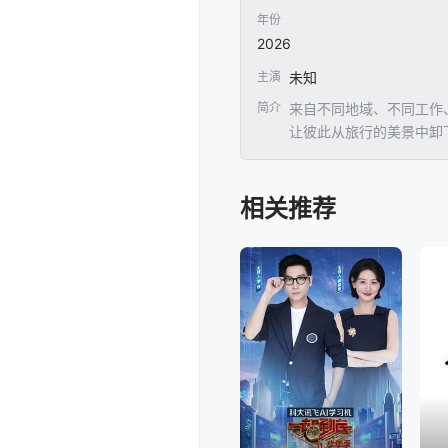
20260611(第3期尝鲜)
20260610(
年份
2026
20260605(往季嘉宾回归追综磕糖)
20260605(纯
主演
未知
简介
来自不同地域、不同工作
7
8
让彼此从旅行的美景中卸
相关推荐