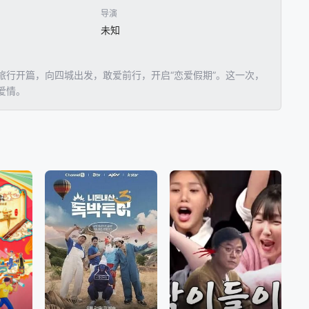
欢你日记第1期下)
20260608(喜欢你日记第1期上)
20260607(第1期陪看)
20260606(第1期陪看)
导演
未知
3(第1期上)
20260602(先导片)
4
5
旅行开篇，向四城出发，敢爱前行，开启“恋爱假期”。这一次，
爱情。