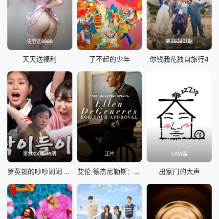
注册送8888
第10期
第260801期
天天送福利
了不起的少年
你钱我花独自旅行4
第20240216期
正片
LISA篇
罗英锡的吵吵闹闹 蹦蹦地球游戏厅篇
艾伦·德杰尼勒斯：请你许可
出家门的大声