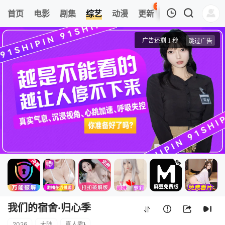
36
首页
电影
剧集
综艺
动漫
更新
热榜
APP
我的观影记录
我们的宿舍·归心季
20260805(宿舍不熄灯)
清空
我们的宿舍·归心季
2026
大陆
真人秀
}