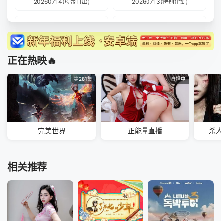
20260714(母带直出)
20260713(特别企划)
20260708(宿舍不熄灯)
20260707(第4期)
20260707(母带直出)
20260704(母带直出)
正在热映🔥
20260701(宿舍不熄灯)
20260630(特别企划)
第281集
直播中
20260630(第3期)
20260627(母带直出)
20260624(宿舍不熄灯)
20260623(第2期)
完美世界
正能量直播
杀
20260620(母带直出)
20260618(特别企划)
20260617(宿舍不熄灯)
20260616(第1期)
相关推荐
20260609(先导片)
20260608(EP00)