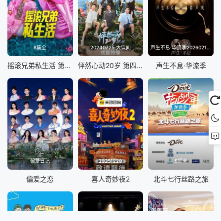
8集全
20240725 大课间
声生不息·华流季20260214(典藏版)
摇滚兄弟私生活 第二季
怦然心动20岁 第四季
声生不息·华流季
偏爱日记
20251220
5期全
偏爱之恋
喜人奇妙夜2
北斗七行丝路之旅