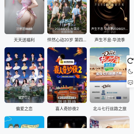
注册送8888
20240725 大课间
声生不息·华流季20260214(典藏版)
天天送福利
怦然心动20岁 第四季
声生不息·华流季
偏爱日记
20251220
5期全
偏爱之恋
喜人奇妙夜2
北斗七行丝路之旅