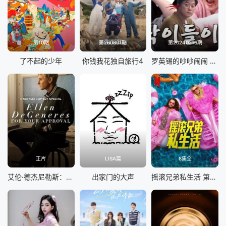
第10期
第260801期
第20240216期
了不起的少年
你钱我花独自旅行4
罗英锡的吵吵闹闹 蹦蹦地球游戏厅篇
正片
LISA篇
8集全
艾伦·德杰尼勒斯：请你许可
出家门的大声
摇滚兄弟私生活 第二季