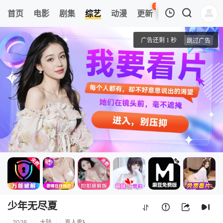
36
首页
电影
剧集
综艺
动漫
更新
热榜
APP
我的观影记录
少年无尽夏
20260806
清空
少年无尽夏
2026
大陆
真人秀
}