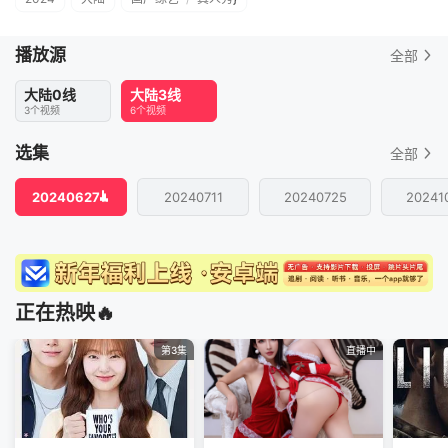
播放源
全部
大陆0线
大陆3线
3个视频
6个视频
选集
全部
20240627
20240711
20240725
20241
正在热映🔥
第3集
直播中