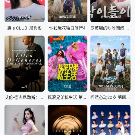
李彩领篇
第260801期
第20240216期
惠 s CLUB-郑秀彬
你钱我花独自旅行4
罗英锡的吵吵闹闹 蹦蹦地球游戏厅篇
正片
8集全
20240725 大课间
艾伦·德杰尼勒斯：请你许可
摇滚兄弟私生活 第二季
怦然心动20岁 第四季