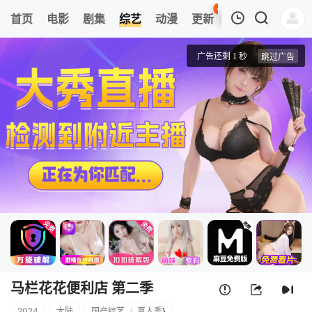
41
首页
电影
剧集
综艺
动漫
更新
热榜
APP
我的观影记录
马栏花花便利店 第二季
20240627
清空
马栏花花便利店 第二季
2024
大陆
国产综艺
/
真人秀
}