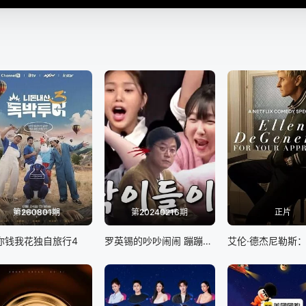
第260801期
第20240216期
正片
你钱我花独自旅行4
罗英锡的吵吵闹闹 蹦蹦地球游戏厅篇