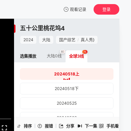
观看记录
登录
我的观影记录
五十公里桃花坞4
五十公里桃花坞4
20240518上
2024
大陆
国产综艺
真人秀
}
/
清空
80
75
大陆0线
选集播放
全球3线
20240518上
五十公里桃花坞4 -20240518上
手机扫一扫继续看
20240518下
20240525
20240526
排序
报错
分享
下一集
手机看