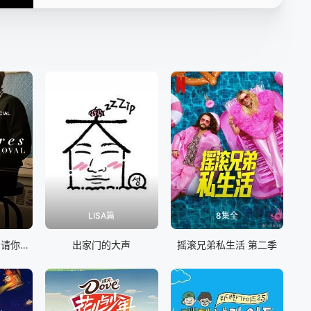
20240527
20240528
20240529上
20240529下
20240530
20240601
20240602
LISA篇
8集全
艾伦·德杰尼勒斯：请你许可
出家门的大声
摇滚兄弟私生活 第二季
20240603
20240604