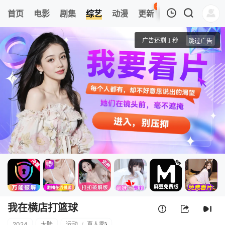
89
首页
电影
剧集
综艺
动漫
更新
热榜
APP
我的观影记录
我在横店打篮球
20240620-1
清空
我在横店打篮球
2024
大陆
运动
/
真人秀
}