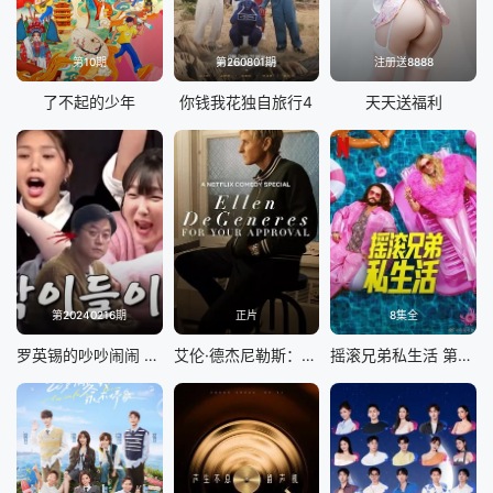
第10期
第260801期
注册送8888
了不起的少年
你钱我花独自旅行4
天天送福利
第20240216期
正片
8集全
罗英锡的吵吵闹闹 蹦蹦地球游戏厅篇
艾伦·德杰尼勒斯：请你许可
摇滚兄弟私生活 第二季