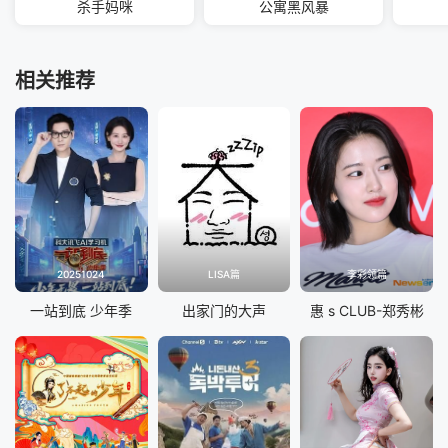
杀手妈咪
公寓黑风暴
相关推荐
20251024
LISA篇
李彩领篇
一站到底 少年季
出家门的大声
惠 s CLUB-郑秀彬