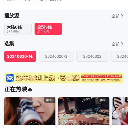
播放源
全部
大陆0线
全球3线
37个视频
27个视频
选集
全部
20240620-1
20240620-2
20240622
2024
正在热映🔥
第3集
第9集