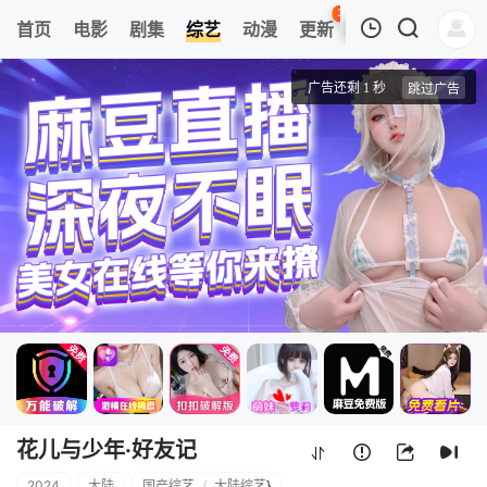
38
首页
电影
剧集
综艺
动漫
更新
热榜
APP
我的观影记录
花儿与少年·好友记
20240421
清空
花儿与少年·好友记
2024
大陆
国产综艺
/
大陆综艺
}