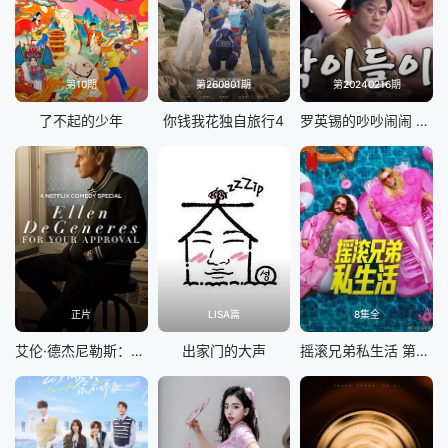
20240624
20240625上
20240625加码
20240627
第10期
第260801期
第20240216期
20240627
20240701
了不起的少年
你钱我花独自旅行4
罗英锡的吵吵闹闹 蹦蹦地球游戏厅篇
20240702
20240703
20240708
20240709
20240710
20240711
20240712
20240713
正片
LISA篇
8集全
20240715
20240716
艾伦·德杰尼勒斯：请你许可
出家门的大声
摇滚兄弟私生活 第二季
20240717
20240718