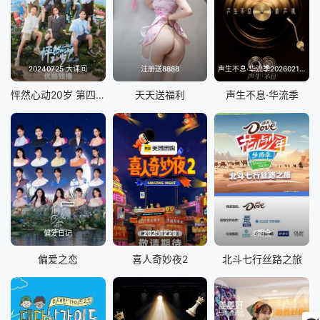
20240725 大课间
注册送8888
声生不息·华流季20260214(典藏版)
怦然心动20岁 第四季
天天送福利
声生不息·华流季
偏爱日记
20251220
5期全
偏爱之恋
喜人奇妙夜2
北斗七行丝路之旅