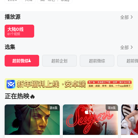
播放源
全部
大陆0线
61个视频
选集
全部
超前微综
超前企划
超前微综
超前
正在热映🔥
第6集
第8集