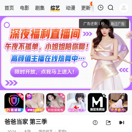
41
首页
电影
剧集
综艺
动漫
更新
热榜
APP
我的观影记录
爸爸当家 第三季
超前微综
清空
爸爸当家 第三季
2024
大陆
国产综艺
/
家庭
}