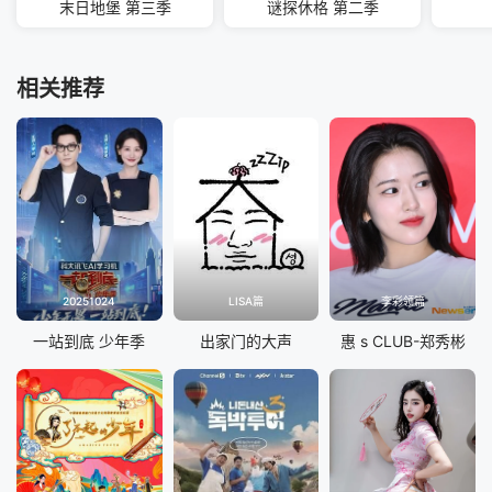
末日地堡 第三季
谜探休格 第二季
相关推荐
20251024
LISA篇
李彩领篇
一站到底 少年季
出家门的大声
惠 s CLUB-郑秀彬