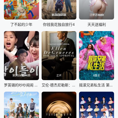
第10期
第260801期
注册送8888
了不起的少年
你钱我花独自旅行4
天天送福利
第20240216期
正片
8集全
罗英锡的吵吵闹闹 蹦蹦地球游戏厅篇
艾伦·德杰尼勒斯：请你许可
摇滚兄弟私生活 第二季