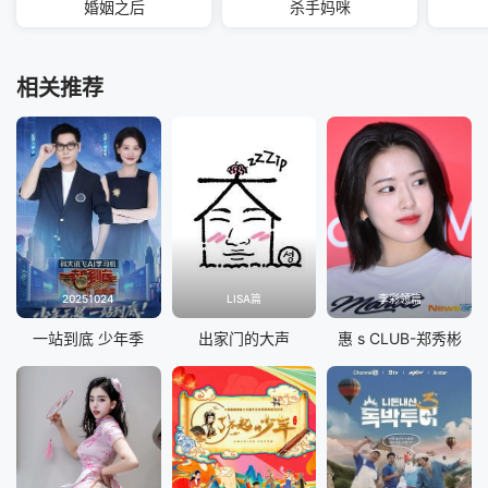
婚姻之后
杀手妈咪
相关推荐
20251024
LISA篇
李彩领篇
一站到底 少年季
出家门的大声
惠 s CLUB-郑秀彬