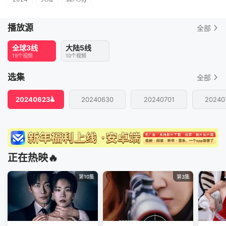
播放源
全部
全球3线
大陆5线
19个视频
10个视频
选集
全部
20240623
20240630
20240701
20240
正在热映🔥
第10集
第3集