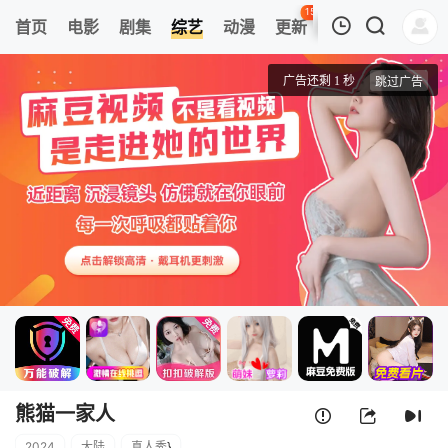
150
首页
电影
剧集
综艺
动漫
更新
热榜
APP
我的观影记录
熊猫一家人
20240623
清空
熊猫一家人
2024
大陆
真人秀
}