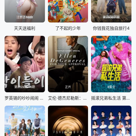
注册送8888
第10期
第260801期
天天送福利
了不起的少年
你钱我花独自旅行4
第20240216期
正片
8集全
罗英锡的吵吵闹闹 蹦蹦地球游戏厅篇
艾伦·德杰尼勒斯：请你许可
摇滚兄弟私生活 第二季