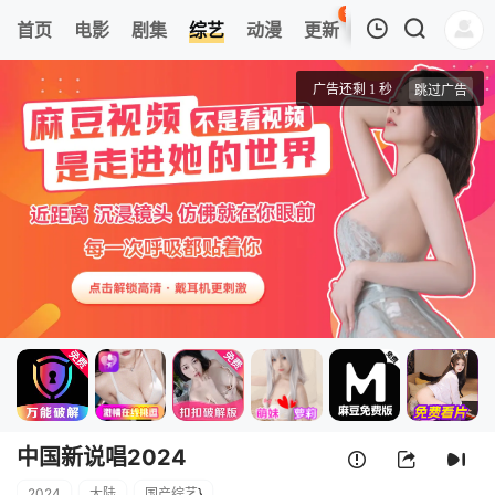
96
首页
电影
剧集
综艺
动漫
更新
热榜
APP
我的观影记录
中国新说唱2024
20240504上
清空
中国新说唱2024
2024
大陆
国产综艺
}