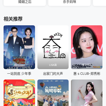
婚姻之后
杀手妈咪
相关推荐
20251024
LISA篇
李彩领篇
一站到底 少年季
出家门的大声
惠 s CLUB-郑秀彬