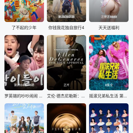
第10期
第260801期
注册送8888
了不起的少年
你钱我花独自旅行4
天天送福利
第20240216期
正片
8集全
罗英锡的吵吵闹闹 蹦蹦地球游戏厅篇
艾伦·德杰尼勒斯：请你许可
摇滚兄弟私生活 第二季