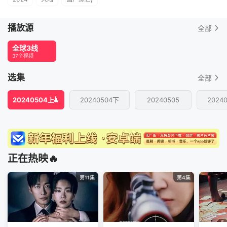
播放源
全部
全球3线
37个视频
选集
全部
20240504上
20240504下
20240505
2024
正在热映🔥
第11集
第4集