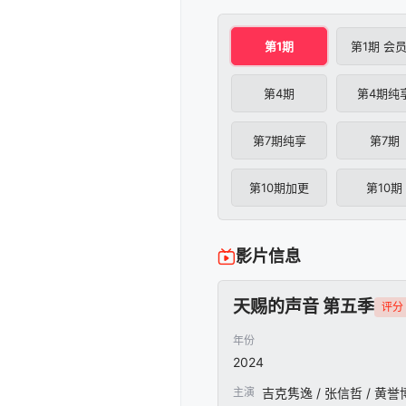
第1期
第1期 会
第4期
第4期纯
第7期纯享
第7期
第10期加更
第10期
影片信息
天赐的声音 第五季
评分 
年份
2024
主演
吉克隽逸 / 张信哲 / 黄誉博 