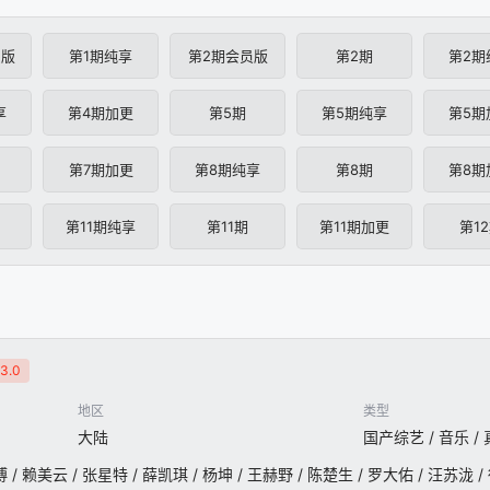
员版
第1期纯享
第2期会员版
第2期
第2期
享
第4期加更
第5期
第5期纯享
第5期
第7期加更
第8期纯享
第8期
第8期
第11期纯享
第11期
第11期加更
第1
3.0
地区
类型
大陆
国产综艺 / 音乐 /
/ 赖美云 / 张星特 / 薛凯琪 / 杨坤 / 王赫野 / 陈楚生 / 罗大佑 / 汪苏泷 /