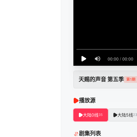
天赐的声音 第五季
第1期
播放源
大陆0线
大陆5线
35
2
剧集列表