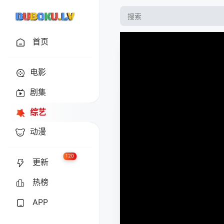
首页
电影
剧集
综艺
动漫
120
更新
热榜
APP