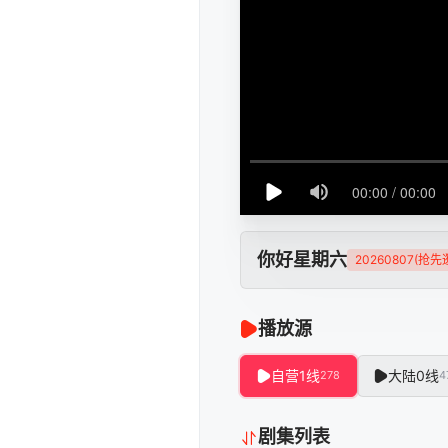
你好星期六
20260807(抢先
播放源
自营1线
大陆0线
278
4
剧集列表