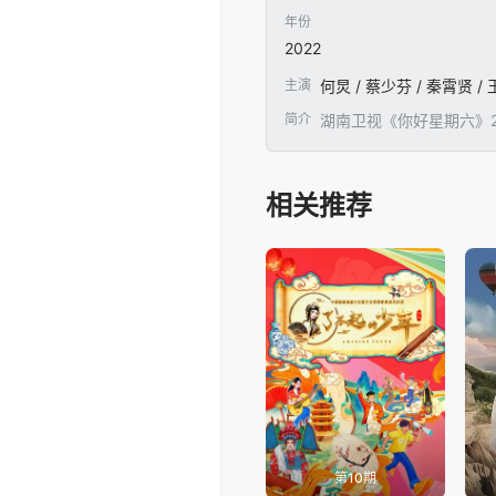
20260320(超前探班)
20260315(
年份
2022
20260228
20260227(
主演
何炅 / 蔡少芬 / 秦霄贤 /
简介
湖南卫视《你好星期六》2
20260213(特别企划)
20260213(
20260124
20260123(
相关推荐
20260103
20260102(好
20251214(特别企划)
2025121
20251128(超前探班)
20251123(
20251108
20251107(
第10期
20251020(特别企划)
20251019(