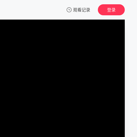
观看记录
登录
我的观影记录
你好星期六
20260807(抢先逛)
清空