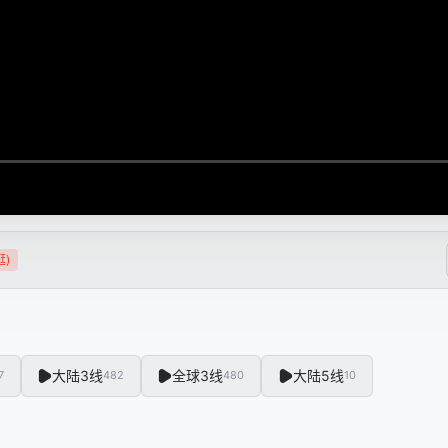
逛)
大陆3线
全球3线
大陆5线
7
482
480
10