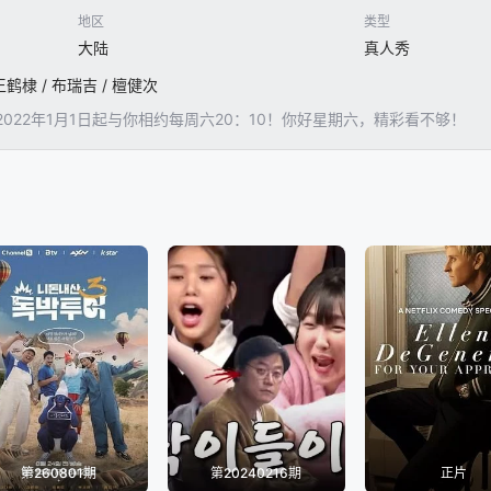
特别企划)
20260314
20260313(超前探班)
20260308(特别企划)
20260
地区
类型
大陆
真人秀
超前探班)
20260222(特别企划)
20260221
20260220(超前探班)
2026021
 王鹤棣 / 布瑞吉 / 檀健次
022年1月1日起与你相约每周六20：10！你好星期六，精彩看不够！
超前探班)
20260208(加更版)
20260207
20260206(超前探班)
2026020
超前探班)
20260118(加更版)
20260117
20260116(超前探班)
2026011
六看好剧)
20260102(超前探班)
20251228(加更版)
20251226(超前探班)
2025122
3
20251212(超前探班)
20251207(特别企划)
20251206(冰雪特辑)
20251
加更版)
20251122
20251121(超前探班)
20251121(超前探班)
2025111
超前探班)
20251102(双十一企划)
20251102(加更版)
20251101
2025103
第260801期
第20240216期
正片
特别企划)
20251018
20251017(超前探班)
20251015(不基础的上班秀)
2025101