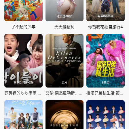
第10期
注册送8888
第260801期
了不起的少年
天天送福利
你钱我花独自旅行4
第20240216期
正片
8集全
罗英锡的吵吵闹闹 蹦蹦地球游戏厅篇
艾伦·德杰尼勒斯：请你许可
摇滚兄弟私生活 第二季