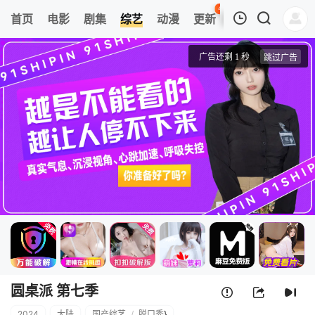
45
首页
电影
剧集
综艺
动漫
更新
热榜
APP
我的观影记录
圆桌派 第七季
老友
清空
圆桌派 第七季
2024
大陆
国产综艺
/
脱口秀
}