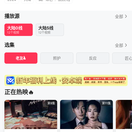
播放源
全部
大陆0线
大陆5线
12个视频
12个视频
选集
全部
老友
照护
反应
匠
正在热映🔥
第9集
第11集