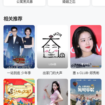
公寓黑风暴
婚姻之后
相关推荐
20251024
LISA篇
李彩领篇
一站到底 少年季
出家门的大声
惠 s CLUB-郑秀彬