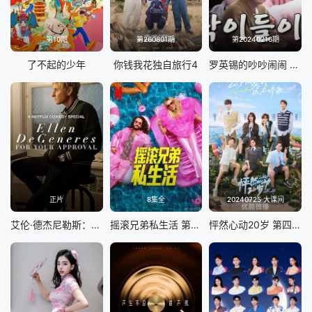
第10期
第260801期
第20240216期
了不起的少年
你钱我花独自旅行4
罗英锡的吵吵闹闹 蹦蹦地球游戏厅篇
正片
8集全
20240725 大课间
艾伦·德杰尼勒斯：请你许可
摇滚兄弟私生活 第二季
怦然心动20岁 第四季