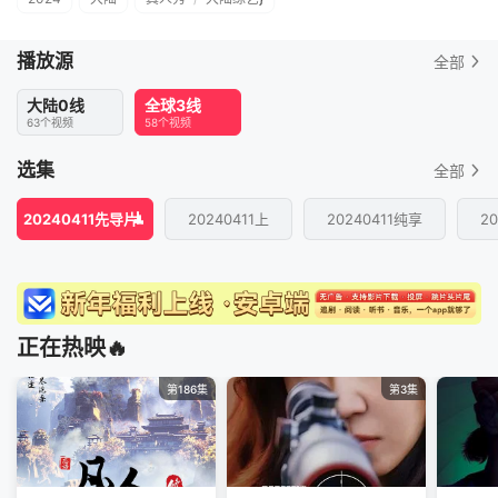
播放源
全部
大陆0线
全球3线
63个视频
58个视频
选集
全部
20240411先导片
20240411上
20240411纯享
2
正在热映🔥
第186集
第3集