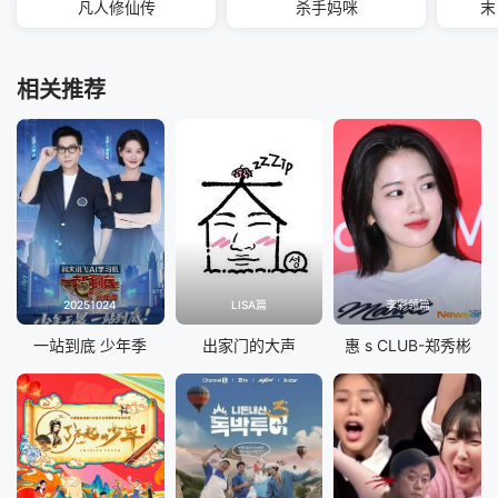
凡人修仙传
杀手妈咪
末
相关推荐
20251024
LISA篇
李彩领篇
一站到底 少年季
出家门的大声
惠 s CLUB-郑秀彬