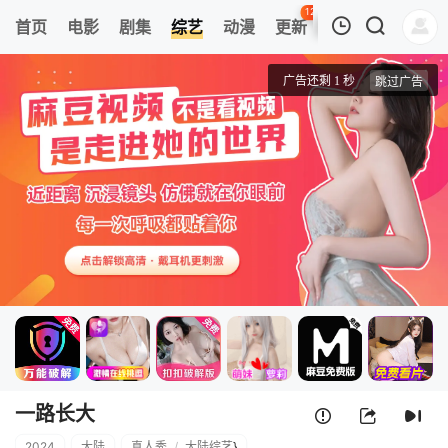
120
首页
电影
剧集
综艺
动漫
更新
热榜
APP
我的观影记录
一路长大
20240411先导片
清空
一路长大
2024
大陆
真人秀
/
大陆综艺
}