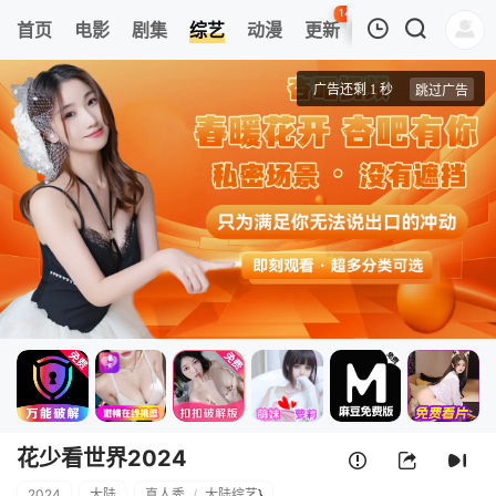
141
首页
电影
剧集
综艺
动漫
更新
热榜
APP
我的观影记录
花少看世界2024
20240721
清空
花少看世界2024
2024
大陆
真人秀
/
大陆综艺
}