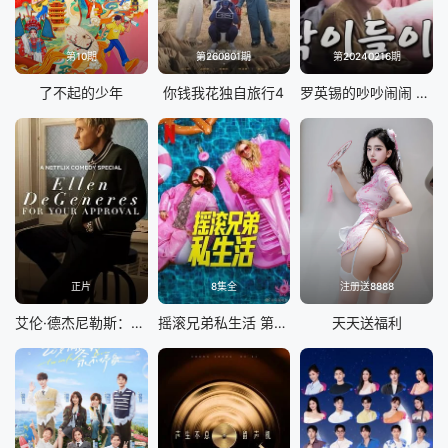
第10期
第260801期
第20240216期
了不起的少年
你钱我花独自旅行4
罗英锡的吵吵闹闹 蹦蹦地球游戏厅篇
正片
8集全
注册送8888
艾伦·德杰尼勒斯：请你许可
摇滚兄弟私生活 第二季
天天送福利