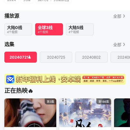
播放源
全部
大陆0线
全球3线
大陆5线
4个视频
4个视频
4个视频
选集
全部
20240721
20240725
20240802
20240
正在热映🔥
第3集
第186集