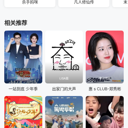
杀手妈咪
凡人修仙传
末
相关推荐
20251024
LISA篇
李彩领篇
一站到底 少年季
出家门的大声
惠 s CLUB-郑秀彬