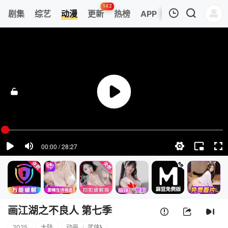
142
剧集
综艺
动漫
更新
热榜
APP
我的观影记录
画江湖之不良人 第七季
1
清空
画江湖之不良人 第七季
2025
大陆
动画
/
武侠
}