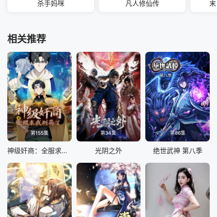
杀手妈咪
凡人修仙传
末
相关推荐
第155集
第34集
第86集
神级奸商：全服求我别薅了 动态漫画
光阴之外
绝世武神 第八季