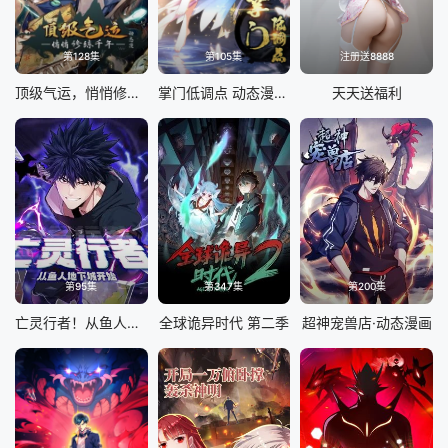
第128集
第105集
注册送8888
顶级气运，悄悄修练千年 动态漫画
掌门低调点 动态漫画 第三季
天天送福利
第95集
第347集
第200集
亡灵行者！从鱼人地下城开始 动态漫画
全球诡异时代 第二季
超神宠兽店·动态漫画