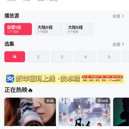
播放源
全部
自营1线
大陆0线
大陆5线
12个视频
4个视频
6个视频
选集
全部
1
2
3
4
5
正在热映🔥
第3集
第186集