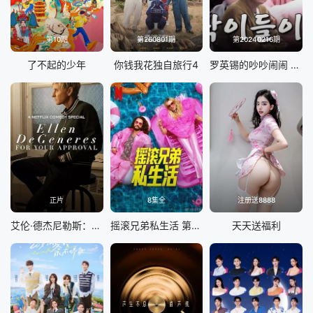
第10期
第260801期
第20240216期
了不起的少年
你钱我花独自旅行4
罗英锡的吵吵闹闹 蹦蹦地球游戏厅篇
正片
8集全
注册送8888
艾伦·德杰尼勒斯：请你许可
摇滚兄弟私生活 第二季
天天送福利