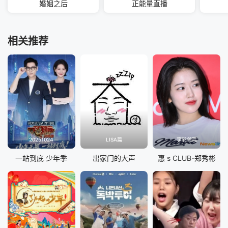
婚姻之后
正能量直播
相关推荐
20251024
LISA篇
李彩领篇
一站到底 少年季
出家门的大声
惠 s CLUB-郑秀彬