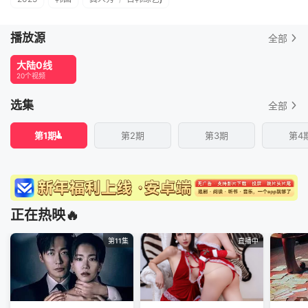
播放源
全部
大陆0线
20个视频
选集
全部
第1期
第2期
第3期
第4
正在热映🔥
第11集
直播中