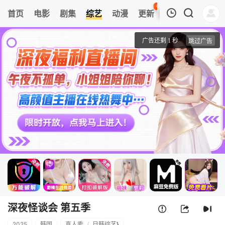
42
首页
电影
剧集
综艺
动漫
更新
热榜
APP
我的观影记录
深夜怪谈会 第五季
第1期
清空
深夜怪谈会 第五季
2025
韩国
真人秀
/
日韩综艺
}