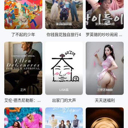
20250905(加更版)
20250904(第4期)
20250903(假期日记)
20250829(加更版)
第10期
第260801期
第20240216期
20250828(特别企划)
20250828(第3期)
了不起的少年
你钱我花独自旅行4
罗英锡的吵吵闹闹 蹦蹦地球游戏厅篇
20250827(假期日记)
20250822(加更版)
20250821
20250821(特别企划)
20250821(第2期)
20250820
20250820(假期日记)
20250815(加更版)
正片
LISA篇
注册送8888
20250814(第1期)
20250813(特别企划)
艾伦·德杰尼勒斯：请你许可
出家门的大声
天天送福利
20250813(集结篇)