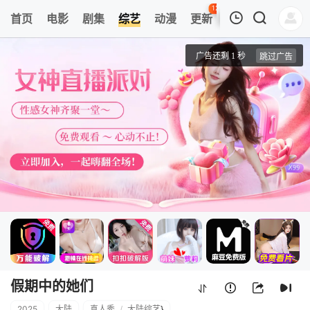
127
首页
电影
剧集
综艺
动漫
更新
热榜
APP
我的观影记录
假期中的她们
20251031(特别企划)
清空
假期中的她们
2025
大陆
真人秀
/
大陆综艺
}