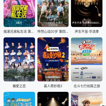
8集全
20240725 大课间
声生不息·华流季20260214(典藏版)
摇滚兄弟私生活 第二季
怦然心动20岁 第四季
声生不息·华流季
偏爱日记
20251220
5期全
偏爱之恋
喜人奇妙夜2
北斗七行丝路之旅