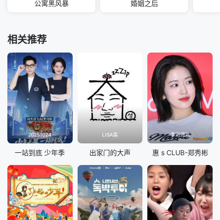
公寓黑风暴
婚姻之后
相关推荐
20251024
LISA篇
李彩领篇
一站到底 少年季
出家门的大声
惠 s CLUB-郑秀彬