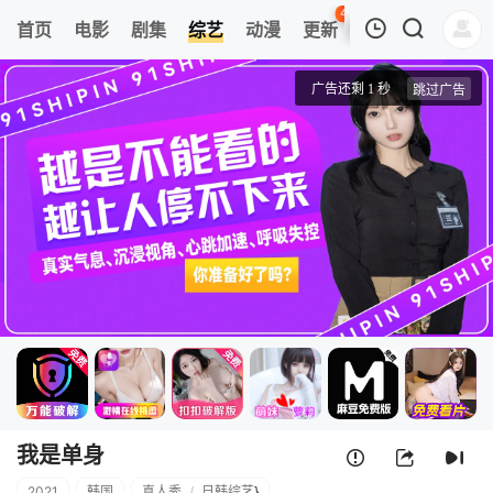
44
首页
电影
剧集
综艺
动漫
更新
热榜
APP
我的观影记录
我是单身
第231011期
清空
我是单身
2021
韩国
真人秀
/
日韩综艺
}