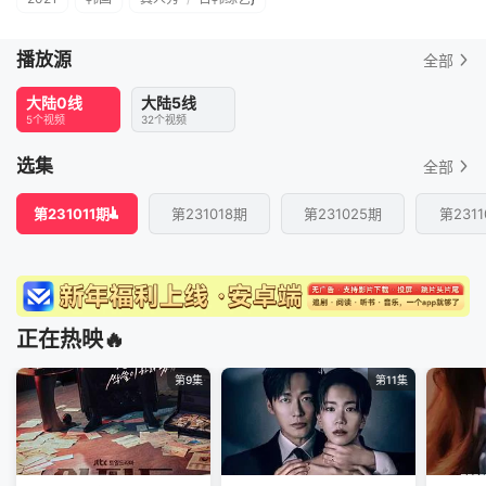
播放源
全部
大陆0线
大陆5线
5个视频
32个视频
选集
全部
第231011期
第231018期
第231025期
第2311
正在热映🔥
第9集
第11集