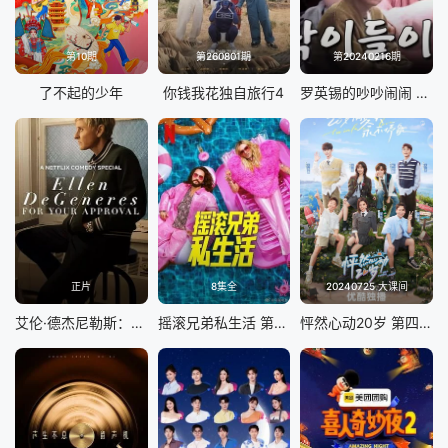
第10期
第260801期
第20240216期
了不起的少年
你钱我花独自旅行4
罗英锡的吵吵闹闹 蹦蹦地球游戏厅篇
正片
8集全
20240725 大课间
艾伦·德杰尼勒斯：请你许可
摇滚兄弟私生活 第二季
怦然心动20岁 第四季