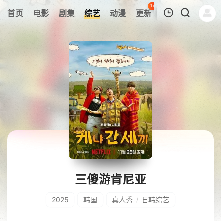
142
首页
电影
剧集
综艺
动漫
更新
热榜
APP
我的观影记录
暂无观看影片的记录
三傻游肯尼亚
2025
韩国
真人秀
日韩综艺
/