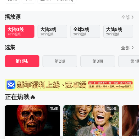
播放源
全部
大陆0线
大陆3线
全球3线
大陆5线
26个视频
26个视频
26个视频
26个视频
选集
全部
第1期
第2期
第3期
第4
正在热映🔥
第3集
第29集