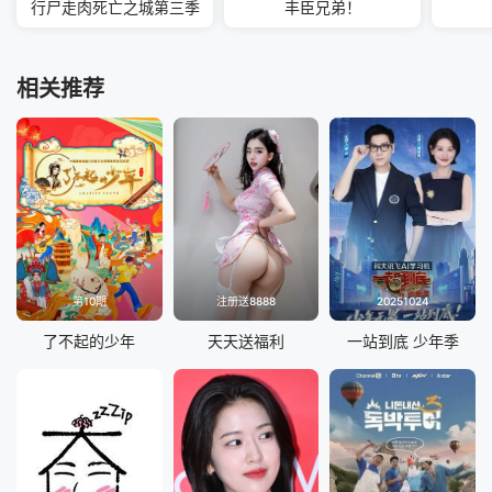
行尸走肉死亡之城第三季
丰臣兄弟！
相关推荐
第10期
注册送8888
20251024
了不起的少年
天天送福利
一站到底 少年季