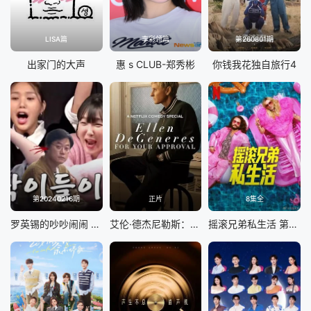
LISA篇
李彩领篇
第260801期
出家门的大声
惠 s CLUB-郑秀彬
你钱我花独自旅行4
第20240216期
正片
8集全
罗英锡的吵吵闹闹 蹦蹦地球游戏厅篇
艾伦·德杰尼勒斯：请你许可
摇滚兄弟私生活 第二季