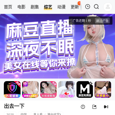
112
首页
电影
剧集
综艺
动漫
更新
热榜
APP
我的观影记录
出去一下
第1期
清空
出去一下
2025
中国
真人秀
/
港台综艺
}