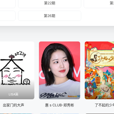
第22期
第
第26期
LISA篇
李彩领篇
第10期
出家门的大声
惠 s CLUB-郑秀彬
了不起的少