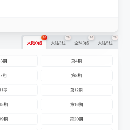
26
26
26
26
大陆0线
大陆3线
全球3线
大陆5线
3期
第4期
7期
第8期
11期
第12期
15期
第16期
19期
第20期