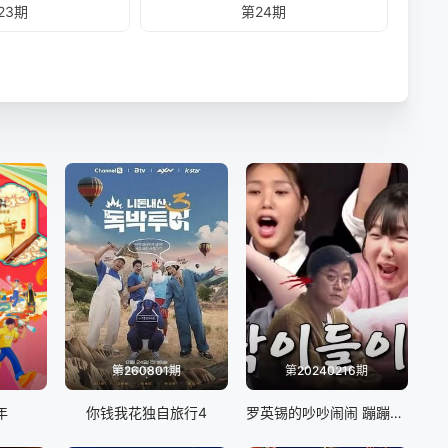
23期
第24期
第260801期
第20240216期
年
你钱我花独自旅行4
罗英锡的吵吵闹闹 蹦蹦地球游戏厅篇