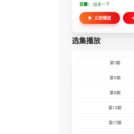
豆瓣：
出去一下
立即播放
选集播放
第1期
第5期
第9期
第13期
第17期